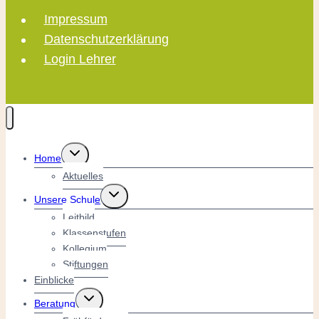
Impressum
Datenschutzerklärung
Login Lehrer
Untermenü
Home
umschalten
Aktuelles
Untermenü
Unsere Schule
umschalten
Leitbild
Klassenstufen
Kollegium
Stiftungen
Einblicke
Untermenü
Beratung
umschalten