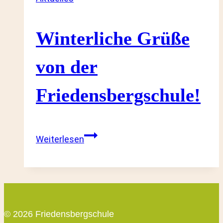
Friedensbergschule
Winterliche Grüße
von der
Friedensbergschule!
Winterliche
Weiterlesen
Grüße
von
der
Friedensbergschule!
© 2026 Friedensbergschule