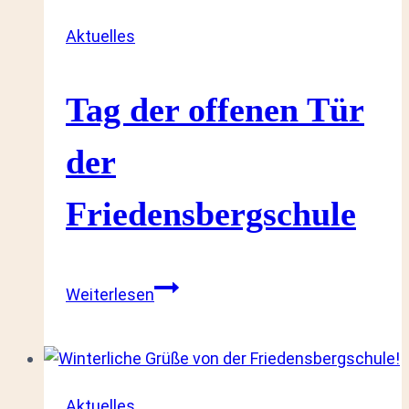
Aktuelles
Tag der offenen Tür
der
Friedensbergschule
Tag
Weiterlesen
der
offenen
Tür
der
Aktuelles