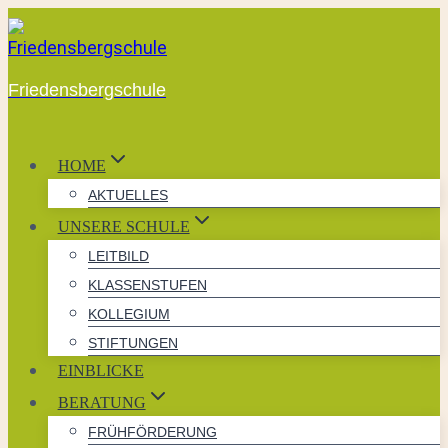
Zum
Inhalt
springen
Friedensbergschule
HOME
AKTUELLES
UNSERE SCHULE
LEITBILD
KLASSENSTUFEN
KOLLEGIUM
STIFTUNGEN
EINBLICKE
BERATUNG
FRÜHFÖRDERUNG